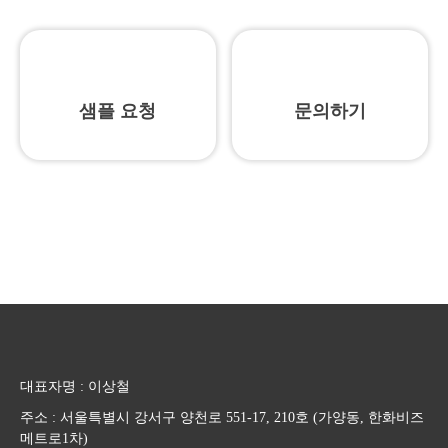
샘플 요청
문의하기
북미지역 판매 NO.1
코세정 오리지널 제품 !
대표자명 : 이상철
주소 : 서울특별시 강서구 양천로 551-17, 210호 (가양동, 한화비즈
메트로1차)