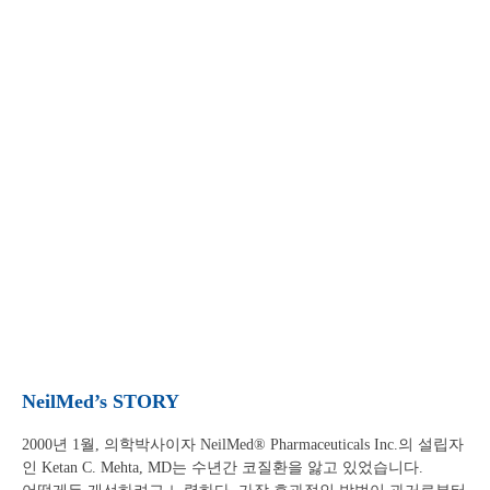
ABOUT NeilMed
SAFE • SIMPLE • EFFECTIVE • AFFORDABLE
NeilMed®는 비약
물적인 내츄럴 비강케어의 오리지널 브랜드입니다.
비강케어분야의 세계적인 선두업체로, 미국・캐나다의 이비인후
과와
알레르기 전문의에 지지 받으며 가장 널리 사용되고 있습니
다.
View More
NeilMed’s STORY
2000년 1월, 의학박사이자 NeilMed® Pharmaceuticals Inc.의 설립자
인
Ketan C. Mehta, MD는 수년간 코질환을 앓고 있었습니다.